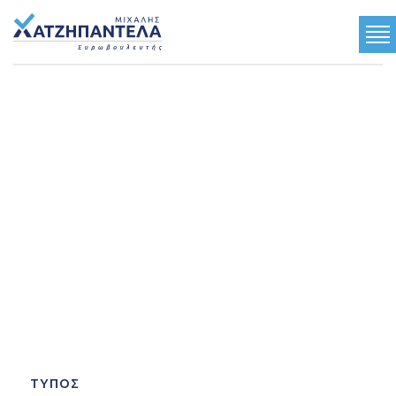
ΓΝΩΡΙΣΤΕ ΜΕ
ΟΙ ΘΕΣΕΙΣ ΜΟΥ
ΤΟ ΕΡΓΟ ΜΟΥ
ΤΟ ΟΡΑΜΑ ΜΟΥ
Ανακοινώσεις
Κοινωνικές Δραστηριότητες
Multimedia
Τύπος
ΤΥΠΟΣ
Επικοινωνία